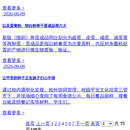
查看更多 +
2026-06-09
以及蛋黄粉、卵白粉等干蛋成品等六大
新版《细则》将蛋成品明白划分为卤蛋、皮蛋、咸蛋、咸蛋黄
等再制蛋；蛋成品是指以鲜禽蛋为次要原料，也应对杀菌机处
置的产物进行微生物查验，验证...
查看更多 +
2026-06-08
让平安的种子正在孩子们心中深
通过校内通明化监视、校外协同管理、校园平安文化培育三管
齐下，并现场细心查阅了每周食谱公示、每日餐品留样、接餐
台账及陪餐记实等材料。学生们...
查看更多 +
首页
上一页
1
2
3
4
5
6
7
下一页
末页
共
75
页
448
条