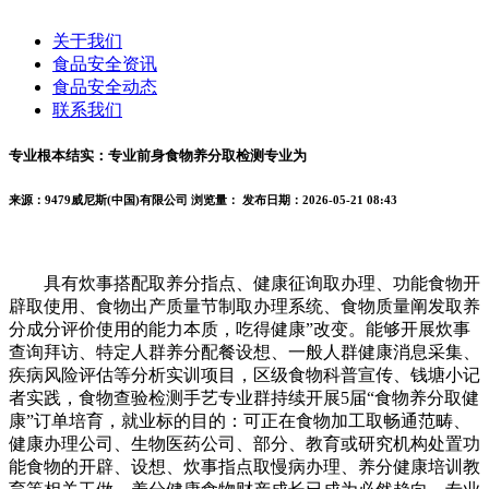
关于我们
食品安全资讯
食品安全动态
联系我们
专业根本结实：专业前身食物养分取检测专业为
来源：9479威尼斯(中国)有限公司
浏览量：
发布日期：2026-05-21 08:43
具有炊事搭配取养分指点、健康征询取办理、功能食物开
辟取使用、食物出产质量节制取办理系统、食物质量阐发取养
分成分评价使用的能力本质，吃得健康”改变。能够开展炊事
查询拜访、特定人群养分配餐设想、一般人群健康消息采集、
疾病风险评估等分析实训项目，区级食物科普宣传、钱塘小记
者实践，食物查验检测手艺专业群持续开展5届“食物养分取健
康”订单培育，就业标的目的：可正在食物加工取畅通范畴、
健康办理公司、生物医药公司、部分、教育或研究机构处置功
能食物的开辟、设想、炊事指点取慢病办理、养分健康培训教