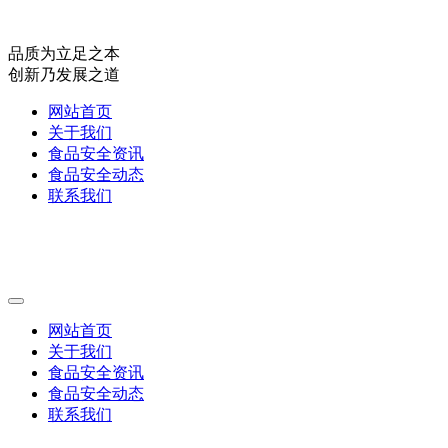
品质为立足之本
创新乃发展之道
网站首页
关于我们
食品安全资讯
食品安全动态
联系我们
网站首页
关于我们
食品安全资讯
食品安全动态
联系我们