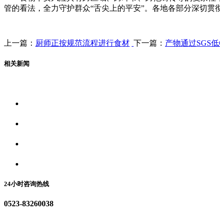
管的看法，全力守护群众“舌尖上的平安”。各地各部分深切贯
上一篇：
厨师正按规范流程进行食材
下一篇：
产物通过SGS
相关新闻
关于我们
食品安全资讯
食品安全动态
联系我们
24小时咨询热线
0523-83260038