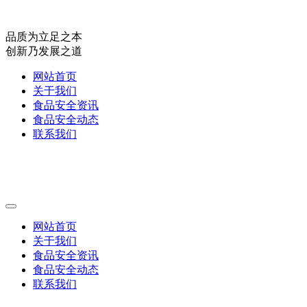
品质为立足之本
创新乃发展之道
网站首页
关于我们
食品安全资讯
食品安全动态
联系我们
网站首页
关于我们
食品安全资讯
食品安全动态
联系我们