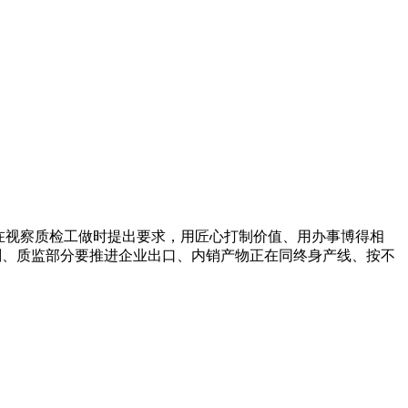
在视察质检工做时提出要求，用匠心打制价值、用办事博得相
剂、质监部分要推进企业出口、内销产物正在同终身产线、按不