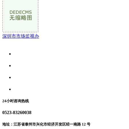
深圳市市场监视办
关于我们
食品安全资讯
食品安全动态
联系我们
24小时咨询热线
0523-83260038
地址：江苏省泰州市兴化市经济开发区经一南路 12 号